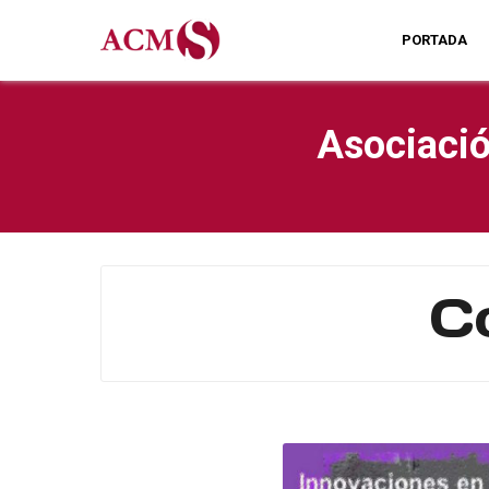
PORTADA
Asociació
C