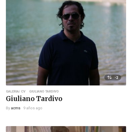
-2
GALERIA/ CV
GIULIANO TARDIVO
Giuliano Tardivo
By
acms
9 años ago