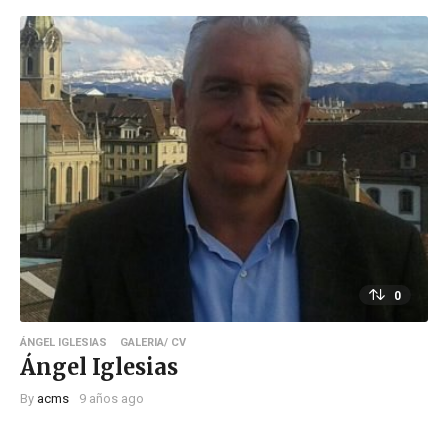
0
ÁNGEL IGLESIAS
GALERIA/ CV
Ángel Iglesias
By
acms
9 años ago