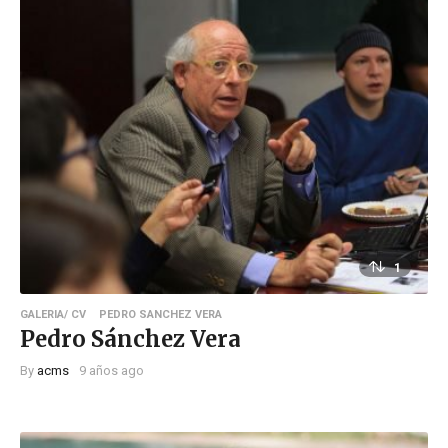
1
GALERIA/ CV
PEDRO SANCHEZ VERA
Pedro Sánchez Vera
By
acms
9 años ago