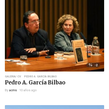
-2
GALERIA/ CV
PEDRO A. GARCÍA BILBAO
Pedro A. García Bilbao
By
acms
10 años ago