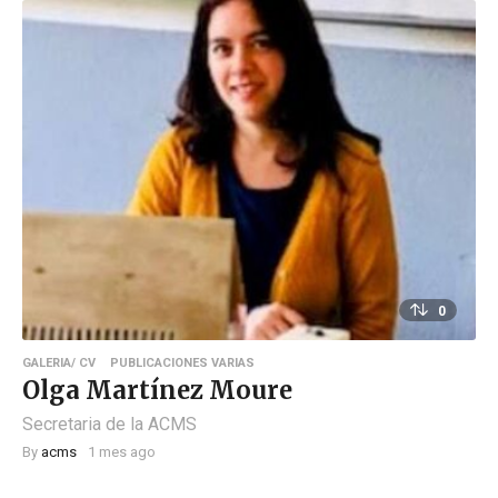
0
GALERIA/ CV
PUBLICACIONES VARIAS
Olga Martínez Moure
Secretaria de la ACMS
By
acms
1 mes ago