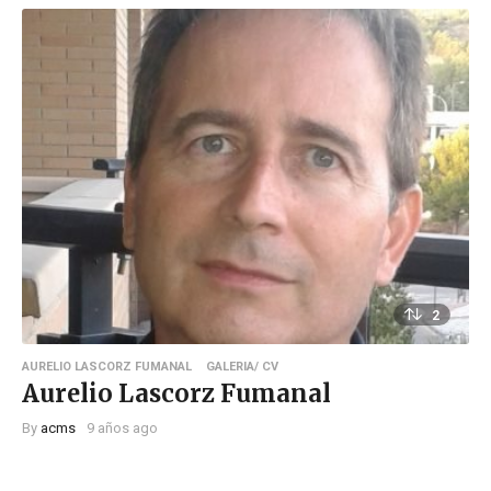
2
AURELIO LASCORZ FUMANAL
GALERIA/ CV
Aurelio Lascorz Fumanal
By
acms
9 años ago