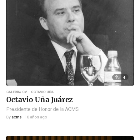
4
GALERIA/ CV
OCTAVIO UÑA
Octavio Uña Juárez
Presidente de Honor de la ACMS
By
acms
10 años ago