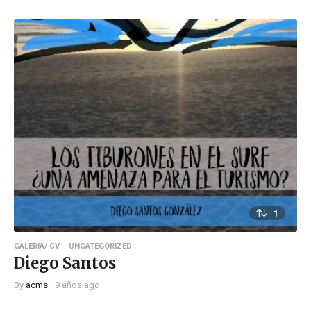
1
GALERIA/ CV
UNCATEGORIZED
Diego Santos
By
acms
9 años ago