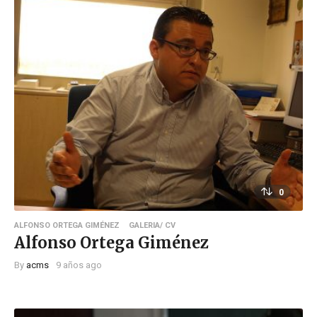
0
ALFONSO ORTEGA GIMÉNEZ
GALERIA/ CV
Alfonso Ortega Giménez
By
acms
9 años ago