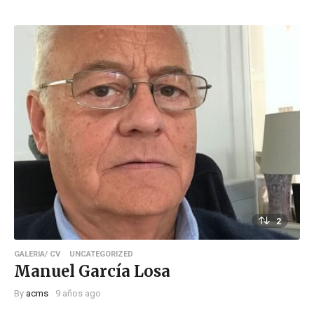
2
GALERIA/ CV
UNCATEGORIZED
Manuel García Losa
By
acms
9 años ago