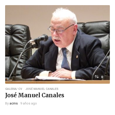
0
GALERIA/ CV
JOSÉ MANUEL CANALES
José Manuel Canales
By
acms
9 años ago