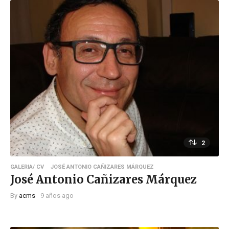
2
GALERIA/ CV
JOSÉ ANTONIO CAÑIZARES MÁRQUEZ
José Antonio Cañizares Márquez
By
acms
9 años ago