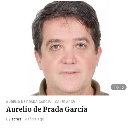
0
AURELIO DE PRADA GARCÍA
GALERIA/ CV
Aurelio de Prada García
By
acms
9 años ago