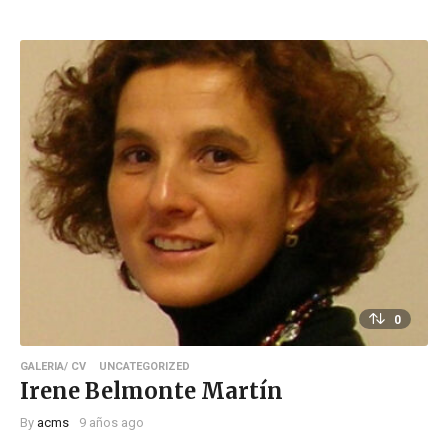
0
GALERIA/ CV
UNCATEGORIZED
Irene Belmonte Martín
By
acms
9 años ago