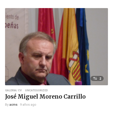
2
GALERIA/ CV
UNCATEGORIZED
José Miguel Moreno Carrillo
By
acms
9 años ago