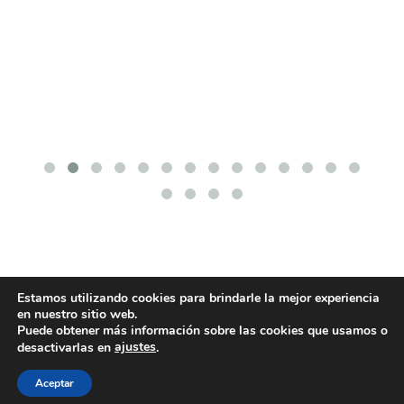
Estamos utilizando cookies para brindarle la mejor experiencia
en nuestro sitio web.
Puede obtener más información sobre las cookies que usamos o
ajustes
desactivarlas en
.
POLÍTICA DE COOKIES
POLÍTICA DE PRIVACIDAD
© 2026 ACMS.
Aceptar