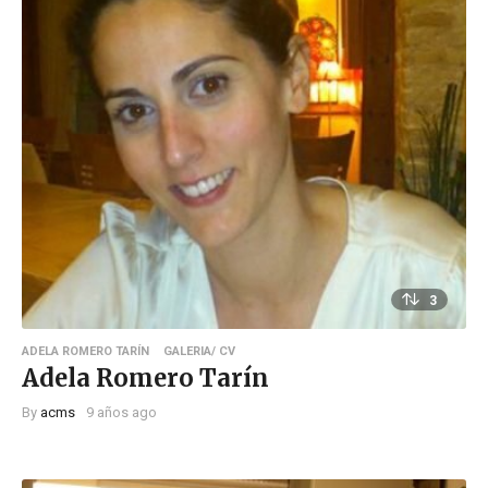
3
ADELA ROMERO TARÍN
GALERIA/ CV
Adela Romero Tarín
By
acms
9 años ago