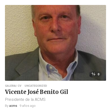
0
GALERIA/ CV
UNCATEGORIZED
Vicente José Benito Gil
Presidente de la ACMS
By
acms
9 años ago