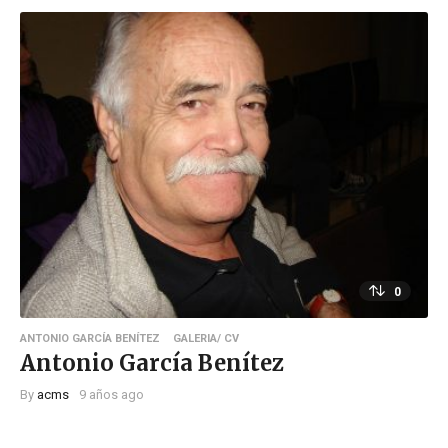
0
ANTONIO GARCÍA BENÍTEZ
GALERIA/ CV
Antonio García Benítez
By
acms
9 años ago