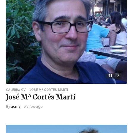
-2
GALERIA/ CV
JOSÉ Mª CORTÉS MARTÍ
José Mª Cortés Martí
By
acms
9 años ago