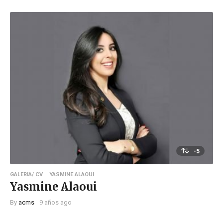
-5
GALERIA/ CV
YASMINE ALAOUI
Yasmine Alaoui
By
acms
9 años ago