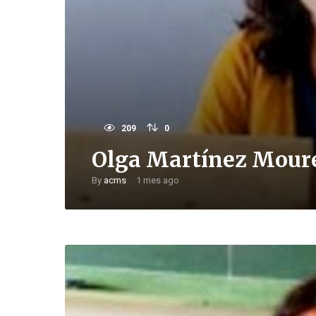
209
0
Olga Martínez Mour
By
acms
1 mes ago