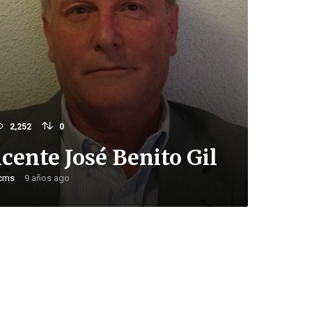
2,252
0
icente José Benito Gil
cms
9 años ago