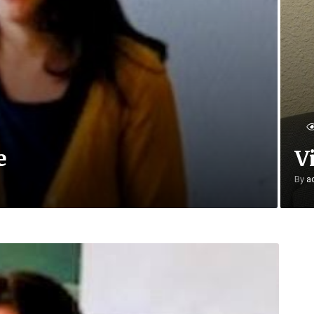
e
V
By
a