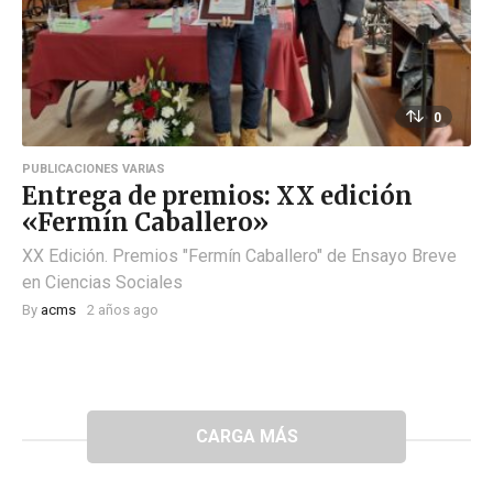
0
PUBLICACIONES VARIAS
Entrega de premios: XX edición
«Fermín Caballero»
XX Edición. Premios "Fermín Caballero" de Ensayo Breve
en Ciencias Sociales
By
acms
2 años ago
CARGA MÁS