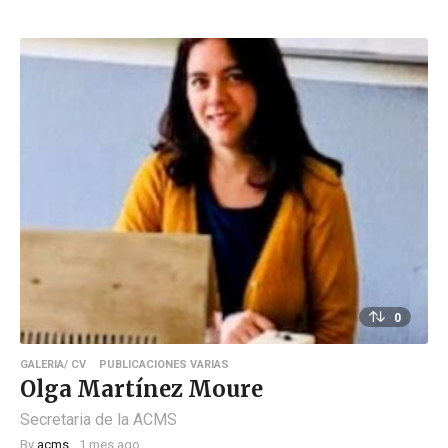
0
GALERIA/ CV
PUBLICACIONES VARIAS
Olga Martínez Moure
Secretaria de la ACMS
By
acms
1 mes ago