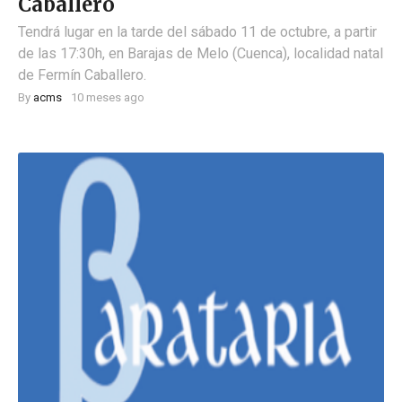
Caballero
Tendrá lugar en la tarde del sábado 11 de octubre, a partir
de las 17:30h, en Barajas de Melo (Cuenca), localidad natal
de Fermín Caballero.
By
acms
10 meses ago