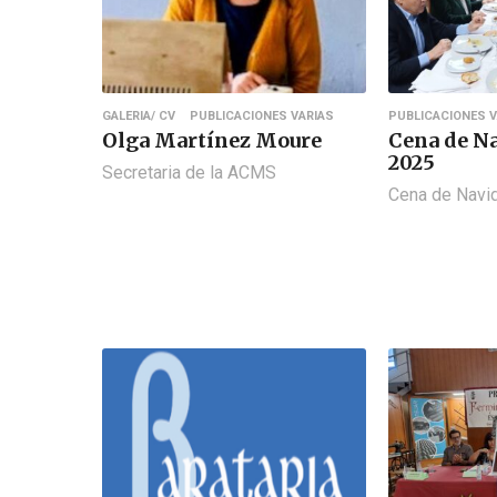
GALERIA/ CV
PUBLICACIONES VARIAS
PUBLICACIONES V
Olga Martínez Moure
Cena de N
2025
Secretaria de la ACMS
Cena de Nav