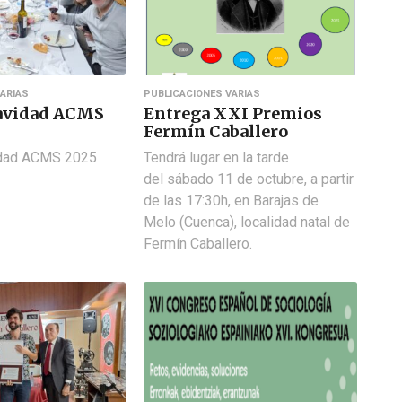
ARIAS
PUBLICACIONES VARIAS
avidad ACMS
Entrega XXI Premios
Fermín Caballero
idad ACMS 2025
Tendrá lugar en la tarde
del sábado 11 de octubre, a partir
de las 17:30h, en Barajas de
Melo (Cuenca), localidad natal de
Fermín Caballero.