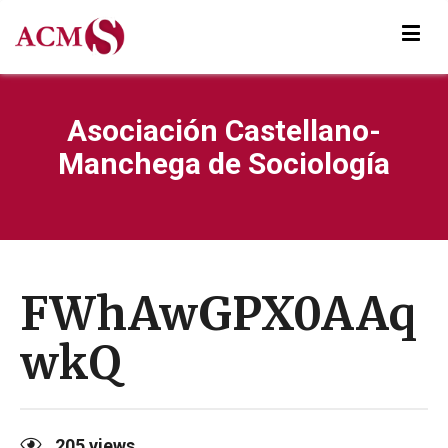
Asociación Castellano-
Manchega de Sociología
FWhAwGPX0AAq
wkQ
205
views