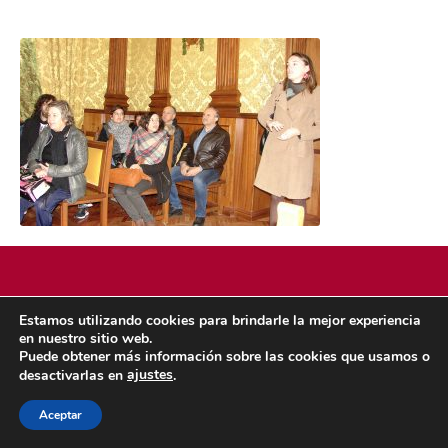
Estamos utilizando cookies para brindarle la mejor experiencia
POLÍTICA DE COOKIES
POLÍTICA DE PRIVACIDAD
en nuestro sitio web.
© 2026 ACMS.
Puede obtener más información sobre las cookies que usamos o
ajustes
desactivarlas en
.
Aceptar