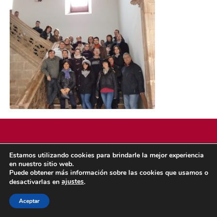
Estamos utilizando cookies para brindarle la mejor experiencia
POLÍTICA DE COOKIES
POLÍTICA DE PRIVACIDAD
en nuestro sitio web.
© 2026 ACMS.
Puede obtener más información sobre las cookies que usamos o
ajustes
desactivarlas en
.
Aceptar