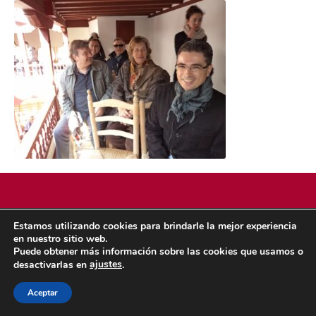
Estamos utilizando cookies para brindarle la mejor experiencia
POLÍTICA DE COOKIES
POLÍTICA DE PRIVACIDAD
en nuestro sitio web.
© 2026 ACMS.
Puede obtener más información sobre las cookies que usamos o
ajustes
desactivarlas en
.
Aceptar