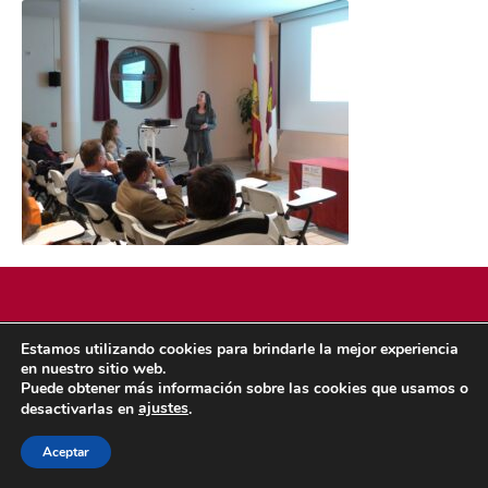
Estamos utilizando cookies para brindarle la mejor experiencia
POLÍTICA DE COOKIES
POLÍTICA DE PRIVACIDAD
en nuestro sitio web.
© 2026 ACMS.
Puede obtener más información sobre las cookies que usamos o
ajustes
desactivarlas en
.
Aceptar