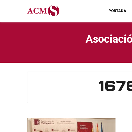
PORTADA
Asociació
167