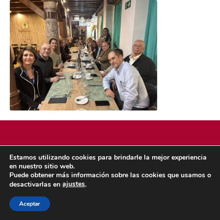
Estamos utilizando cookies para brindarle la mejor experiencia
POLÍTICA DE COOKIES
POLÍTICA DE PRIVACIDAD
en nuestro sitio web.
© 2026 ACMS.
Puede obtener más información sobre las cookies que usamos o
ajustes
desactivarlas en
.
Aceptar