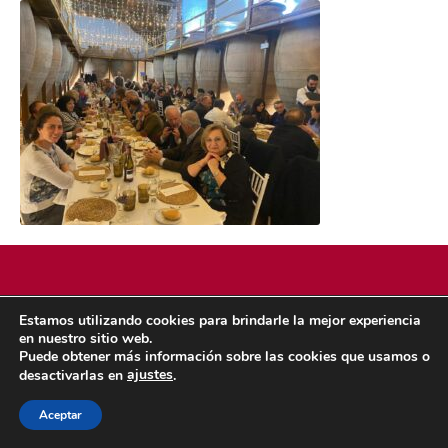
Estamos utilizando cookies para brindarle la mejor experiencia
POLÍTICA DE COOKIES
POLÍTICA DE PRIVACIDAD
en nuestro sitio web.
© 2026 ACMS.
Puede obtener más información sobre las cookies que usamos o
ajustes
desactivarlas en
.
Aceptar