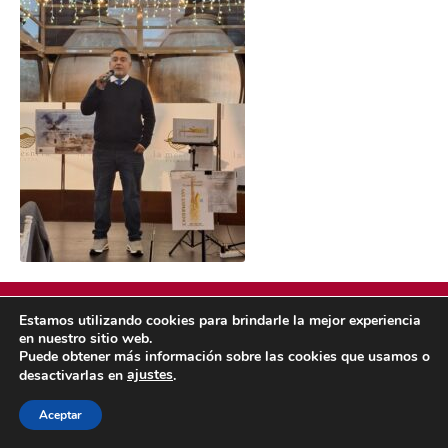
Estamos utilizando cookies para brindarle la mejor experiencia
en nuestro sitio web.
Puede obtener más información sobre las cookies que usamos o
POLÍTICA DE COOKIES
POLÍTICA DE PRIVACIDAD
ajustes
desactivarlas en
.
© 2026 ACMS.
Aceptar