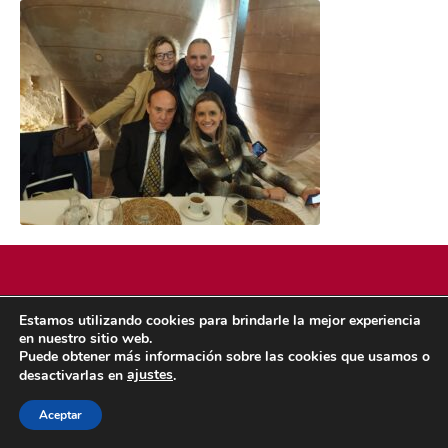
Estamos utilizando cookies para brindarle la mejor experiencia
POLÍTICA DE COOKIES
POLÍTICA DE PRIVACIDAD
en nuestro sitio web.
© 2026 ACMS.
Puede obtener más información sobre las cookies que usamos o
ajustes
desactivarlas en
.
Aceptar