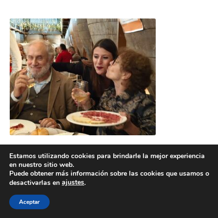
Estamos utilizando cookies para brindarle la mejor experiencia
en nuestro sitio web.
Puede obtener más información sobre las cookies que usamos o
ajustes
desactivarlas en
.
POLÍTICA DE COOKIES
POLÍTICA DE PRIVACIDAD
© 2026 ACMS.
Aceptar