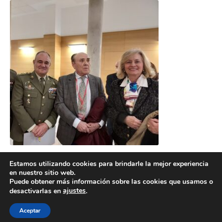
Estamos utilizando cookies para brindarle la mejor experiencia
en nuestro sitio web.
Puede obtener más información sobre las cookies que usamos o
ajustes
desactivarlas en
.
POLÍTICA DE COOKIES
POLÍTICA DE PRIVACIDAD
© 2026 ACMS.
Aceptar