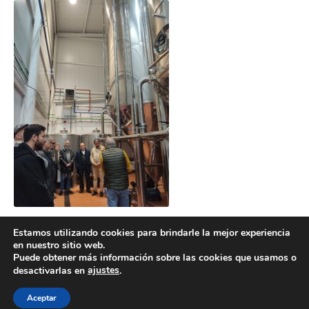
Estamos utilizando cookies para brindarle la mejor experiencia
en nuestro sitio web.
Puede obtener más información sobre las cookies que usamos o
ajustes
desactivarlas en
.
POLÍTICA DE COOKIES
POLÍTICA DE PRIVACIDAD
© 2026 ACMS.
Aceptar