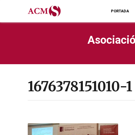
PORTADA
Asociació
1676378151010-1