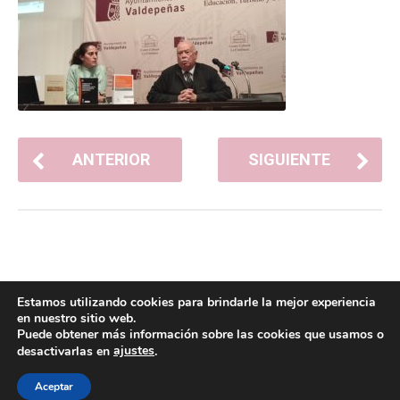
ANTERIOR
SIGUIENTE
Estamos utilizando cookies para brindarle la mejor experiencia
en nuestro sitio web.
Puede obtener más información sobre las cookies que usamos o
ajustes
desactivarlas en
.
POLÍTICA DE COOKIES
POLÍTICA DE PRIVACIDAD
© 2026 ACMS.
Aceptar