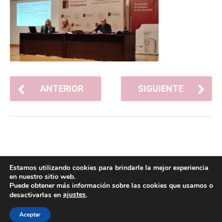
ANTERIOR
SIGUIENTE
Estamos utilizando cookies para brindarle la mejor experiencia
en nuestro sitio web.
Puede obtener más información sobre las cookies que usamos o
ajustes
desactivarlas en
.
POLÍTICA DE COOKIES
POLÍTICA DE PRIVACIDAD
© 2026 ACMS.
Aceptar