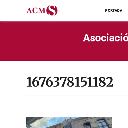
PORTADA
Asociació
1676378151182