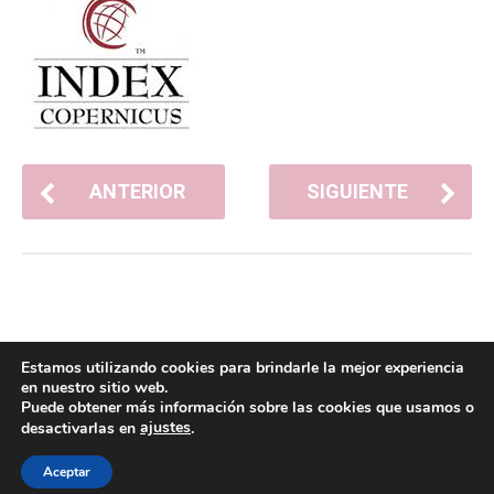
ANTERIOR
SIGUIENTE
Estamos utilizando cookies para brindarle la mejor experiencia
en nuestro sitio web.
Puede obtener más información sobre las cookies que usamos o
ajustes
desactivarlas en
.
POLÍTICA DE COOKIES
POLÍTICA DE PRIVACIDAD
© 2026 ACMS.
Aceptar