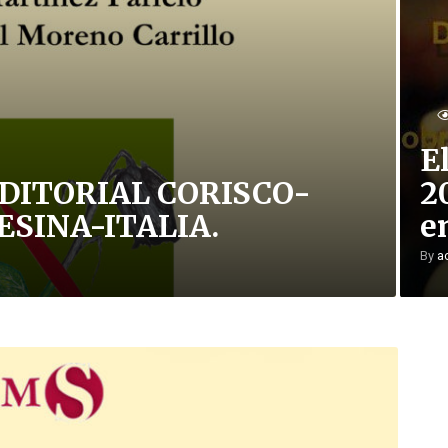
E
DITORIAL CORISCO-
2
SINA-ITALIA.
e
By
a