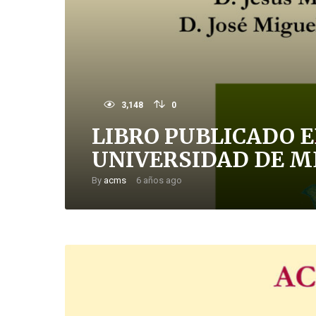
3,148
0
LIBRO PUBLICADO E
UNIVERSIDAD DE ME
By
acms
6 años ago