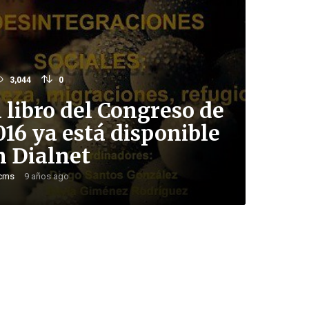
3,044
0
l libro del Congreso de
016 ya está disponible
n Dialnet
cms
9 años ago