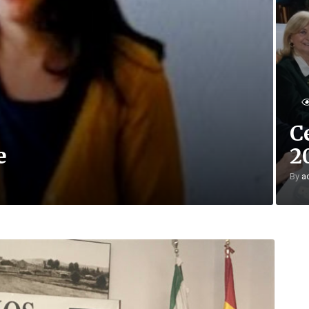
C
e
2
By
a