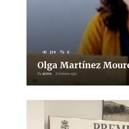
219
0
Olga Martínez Mour
By
acms
2 meses ago