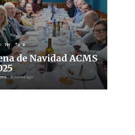
791
0
ena de Navidad ACMS
025
cms
8 meses ago