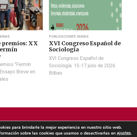
ARIAS
PUBLICACIONES VARIAS
e premios: XX
XVI Congreso Español de
Fermín
Sociología
»
XVI Congreso Español de
remios "Fermín
Sociología. 15-17 julio de 2026.
 Ensayo Breve en
Bilbao
ales
okies para brindarle la mejor experiencia en nuestro sitio web.
ajustes
formación sobre las cookies que usamos o desactivarlas en
.