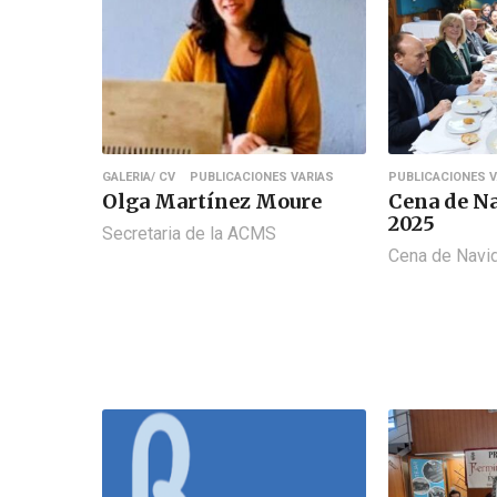
GALERIA/ CV
PUBLICACIONES VARIAS
PUBLICACIONES V
Olga Martínez Moure
Cena de N
2025
Secretaria de la ACMS
Cena de Nav