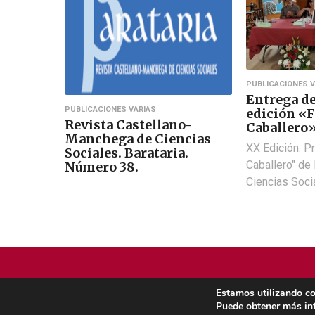
PUBLICACIONES V
Entrega d
PUBLICACIONES VARIAS
edición «
Revista Castellano-
Caballero
Manchega de Ciencias
XX Edición. P
Sociales. Barataria.
Caballero" de
Número 38.
Ciencias Soci
Estamos utilizando co
POLÍTICA DE COOKIES
POLÍTICA DE PRIVACIDAD
Puede obtener más in