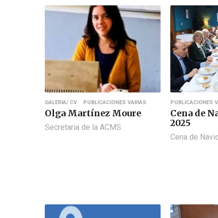
GALERIA/ CV
PUBLICACIONES VARIAS
PUBLICACIONES V
Olga Martínez Moure
Cena de N
2025
Secretaria de la ACMS
Cena de Nav