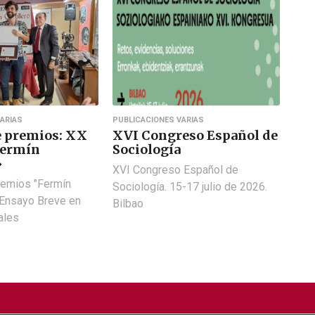
ARIAS
PUBLICACIONES VARIAS
e premios: XX
XVI Congreso Español de
Fermín
Sociología
»
XVI Congreso Español de
remios "Fermín
Sociología. 15-17 julio de 2026.
 Ensayo Breve en
Bilbao
ales