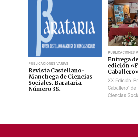
PUBLICACIONES V
Entrega d
PUBLICACIONES VARIAS
edición «
Revista Castellano-
Caballero
Manchega de Ciencias
XX Edición. P
Sociales. Barataria.
Caballero" de
Número 38.
Ciencias Soci