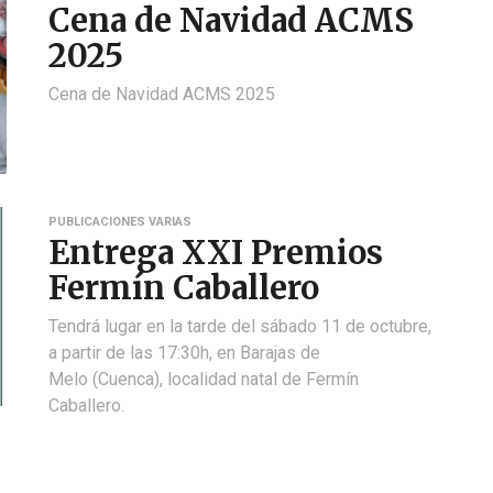
Cena de Navidad ACMS
2025
Cena de Navidad ACMS 2025
PUBLICACIONES VARIAS
Entrega XXI Premios
Fermín Caballero
Tendrá lugar en la tarde del sábado 11 de octubre,
a partir de las 17:30h, en Barajas de
Melo (Cuenca), localidad natal de Fermín
Caballero.