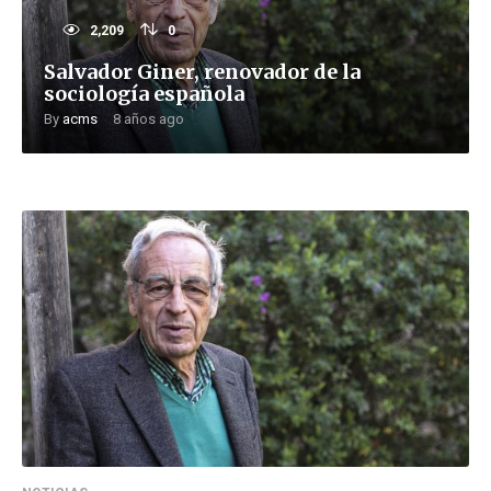
2,209
0
Salvador Giner, renovador de la
sociología española
By
acms
8 años ago