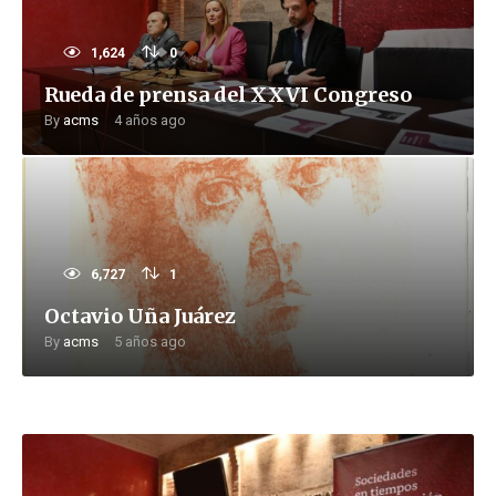
1,624
0
Rueda de prensa del XXVI Congreso
By
acms
4 años ago
6,727
1
Octavio Uña Juárez
By
acms
5 años ago