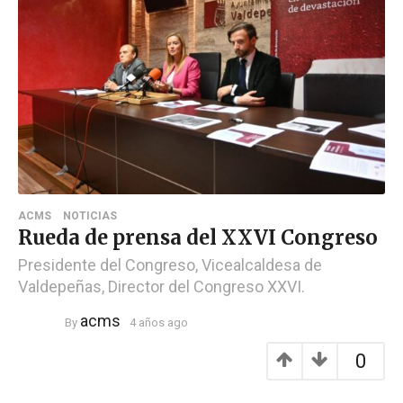
ACMS
NOTICIAS
Rueda de prensa del XXVI Congreso
Presidente del Congreso, Vicealcaldesa de
Valdepeñas, Director del Congreso XXVI.
acms
By
4 años ago
0