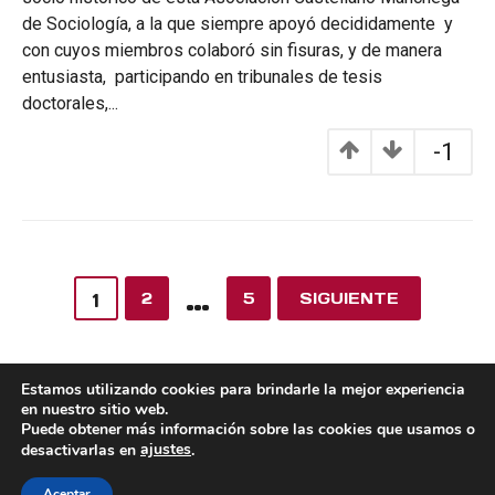
de Sociología, a la que siempre apoyó decididamente y
con cuyos miembros colaboró sin fisuras, y de manera
entusiasta, participando en tribunales de tesis
doctorales,...
-1
…
2
5
SIGUIENTE
1
Estamos utilizando cookies para brindarle la mejor experiencia
en nuestro sitio web.
Puede obtener más información sobre las cookies que usamos o
ajustes
desactivarlas en
.
POLÍTICA DE COOKIES
POLÍTICA DE PRIVACIDAD
© 2026 ACMS.
Aceptar