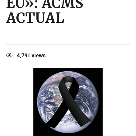
EU»: ACMS
ACTUAL
.
4,791
views