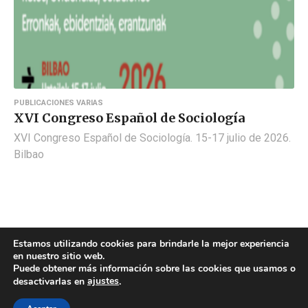
PUBLICACIONES VARIAS
XVI Congreso Español de Sociología
XVI Congreso Español de Sociología. 15-17 julio de 2026.
Bilbao
Estamos utilizando cookies para brindarle la mejor experiencia
en nuestro sitio web.
Puede obtener más información sobre las cookies que usamos o
ajustes
desactivarlas en
.
POLÍTICA DE COOKIES
POLÍTICA DE PRIVACIDAD
© 2026 ACMS.