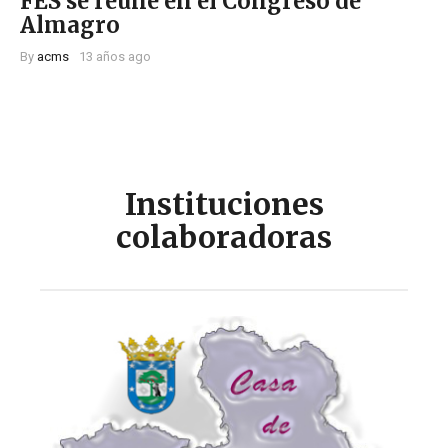
FES se reúne en el Congreso de
Almagro
By
acms
13 años ago
Instituciones
colaboradoras