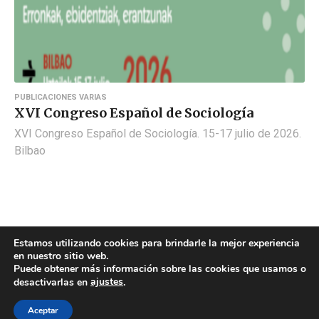
PUBLICACIONES VARIAS
XVI Congreso Español de Sociología
XVI Congreso Español de Sociología. 15-17 julio de 2026.
Bilbao
Estamos utilizando cookies para brindarle la mejor experiencia
en nuestro sitio web.
Puede obtener más información sobre las cookies que usamos o
ajustes
desactivarlas en
.
POLÍTICA DE COOKIES
POLÍTICA DE PRIVACIDAD
© 2026 ACMS.
Aceptar