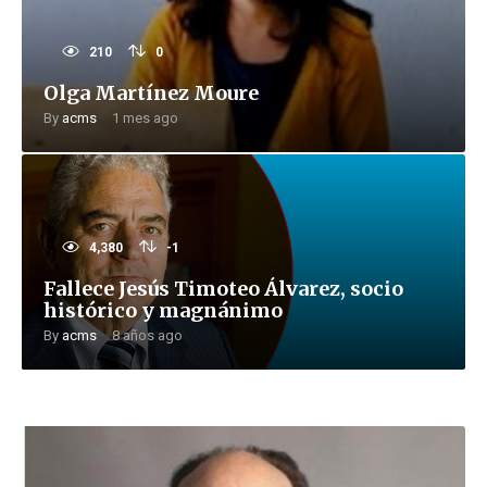
210
0
Olga Martínez Moure
By
acms
1 mes ago
4,380
-1
Fallece Jesús Timoteo Álvarez, socio
histórico y magnánimo
By
acms
8 años ago